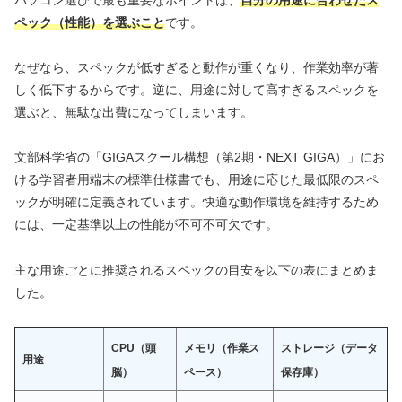
パソコン選びで最も重要なポイントは、
自分の用途に合わせたス
ペック（性能）を選ぶこと
です。
なぜなら、スペックが低すぎると動作が重くなり、作業効率が著
しく低下するからです。逆に、用途に対して高すぎるスペックを
選ぶと、無駄な出費になってしまいます。
文部科学省の「GIGAスクール構想（第2期・NEXT GIGA）」にお
ける学習者用端末の標準仕様書でも、用途に応じた最低限のスペ
ックが明確に定義されています。快適な動作環境を維持するため
には、一定基準以上の性能が不可不可欠です。
主な用途ごとに推奨されるスペックの目安を以下の表にまとめま
した。
CPU（頭
メモリ（作業ス
ストレージ（データ
用途
脳）
ペース）
保存庫）