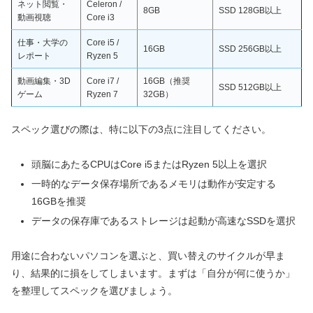
ネット閲覧・
Celeron /
8GB
SSD 128GB以上
動画視聴
Core i3
仕事・大学の
Core i5 /
16GB
SSD 256GB以上
レポート
Ryzen 5
動画編集・3D
Core i7 /
16GB（推奨
SSD 512GB以上
ゲーム
Ryzen 7
32GB）
スペック選びの際は、特に以下の3点に注目してください。
頭脳にあたるCPUはCore i5またはRyzen 5以上を選択
一時的なデータ保存場所であるメモリは動作が安定する
16GBを推奨
データの保存庫であるストレージは起動が高速なSSDを選択
用途に合わないパソコンを選ぶと、買い替えのサイクルが早ま
り、結果的に損をしてしまいます。まずは「自分が何に使うか」
を整理してスペックを選びましょう。