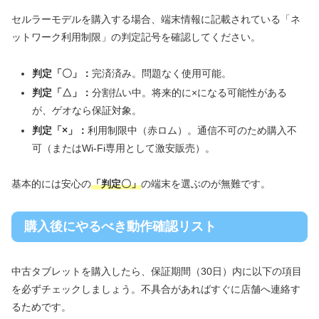
セルラーモデルを購入する場合、端末情報に記載されている「ネ
ットワーク利用制限」の判定記号を確認してください。
判定「〇」：
完済済み。問題なく使用可能。
判定「△」：
分割払い中。将来的に×になる可能性がある
が、ゲオなら保証対象。
判定「×」：
利用制限中（赤ロム）。通信不可のため購入不
可（またはWi-Fi専用として激安販売）。
基本的には安心の
「判定〇」
の端末を選ぶのが無難です。
購入後にやるべき動作確認リスト
中古タブレットを購入したら、保証期間（30日）内に以下の項目
を必ずチェックしましょう。不具合があればすぐに店舗へ連絡す
るためです。