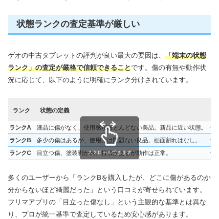
状態ランクの査定基準が厳しい
ゲオの中古タブレットの評判が良い最大の要因は、
「端末の状態
ランク」の査定が厳格で信頼できること
です。傷の有無や動作状
況に応じて、以下のように明確にランク分けされています。
ランク
状態の定義
お
ランクA
液晶に傷がなく、使用感がほとんどない美品。新品に近い状態。
★
ランクB
多少の傷はあるが、使用には問題ない良品。画面割れはなし。
★
ランクC
目立つ傷、塗装剥がれ、打痕があるが動作は正常。
★
スクロールできます
多くのユーザーから「ランクBを購入したが、どこに傷があるのか
分からないほど綺麗だった」という口コミが寄せられています。
フリマアプリの「目立った傷なし」という主観的な基準とは異な
り、プロが統一基準で査定しているため安心感があります。