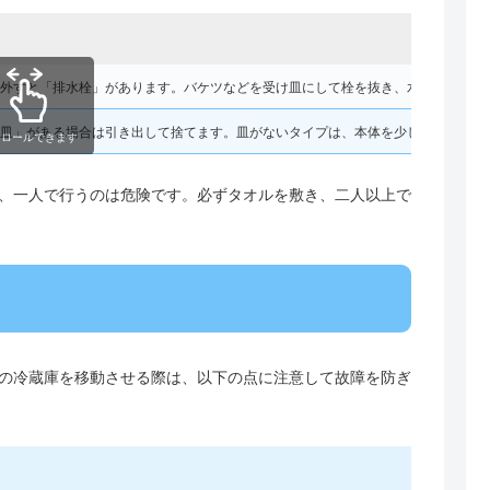
外すと「排水栓」があります。バケツなどを受け皿にして栓を抜き、水を出し切り
皿」がある場合は引き出して捨てます。皿がないタイプは、本体を少し後ろに傾け
クロールできます
、一人で行うのは危険です。必ずタオルを敷き、二人以上で
の冷蔵庫を移動させる際は、以下の点に注意して故障を防ぎ