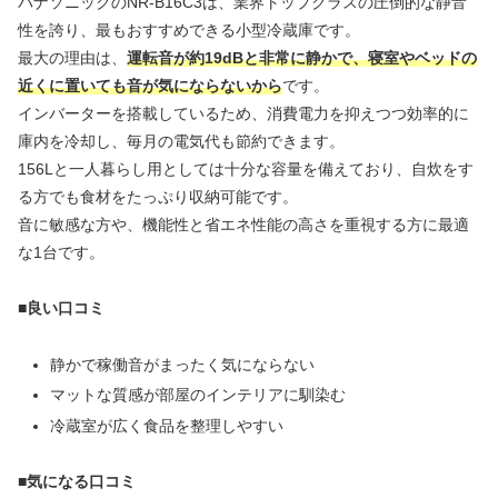
パナソニックのNR-B16C3は、業界トップクラスの圧倒的な静音
性を誇り、最もおすすめできる小型冷蔵庫です。
最大の理由は、
運転音が約19dBと非常に静かで、寝室やベッドの
近くに置いても音が気にならないから
です。
インバーターを搭載しているため、消費電力を抑えつつ効率的に
庫内を冷却し、毎月の電気代も節約できます。
156Lと一人暮らし用としては十分な容量を備えており、自炊をす
る方でも食材をたっぷり収納可能です。
音に敏感な方や、機能性と省エネ性能の高さを重視する方に最適
な1台です。
■良い口コミ
静かで稼働音がまったく気にならない
マットな質感が部屋のインテリアに馴染む
冷蔵室が広く食品を整理しやすい
■気になる口コミ