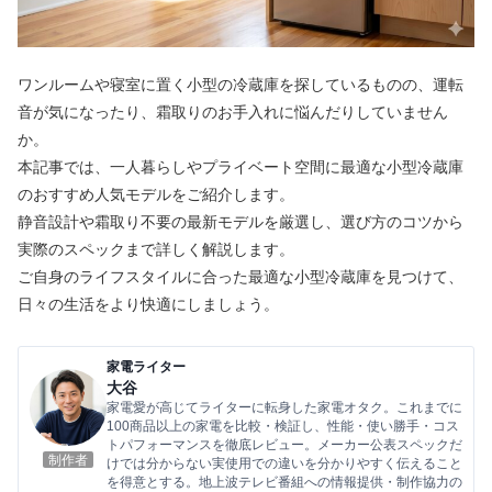
ワンルームや寝室に置く小型の冷蔵庫を探しているものの、運転
音が気になったり、霜取りのお手入れに悩んだりしていません
か。
本記事では、一人暮らしやプライベート空間に最適な小型冷蔵庫
のおすすめ人気モデルをご紹介します。
静音設計や霜取り不要の最新モデルを厳選し、選び方のコツから
実際のスペックまで詳しく解説します。
ご自身のライフスタイルに合った最適な小型冷蔵庫を見つけて、
日々の生活をより快適にしましょう。
家電ライター
大谷
家電愛が高じてライターに転身した家電オタク。これまでに
100商品以上の家電を比較・検証し、性能・使い勝手・コス
トパフォーマンスを徹底レビュー。メーカー公表スペックだ
制作者
けでは分からない実使用での違いを分かりやすく伝えること
を得意とする。地上波テレビ番組への情報提供・制作協力の