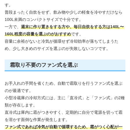
す。
普段まったく自炊をせず、飲み物や少しの軽食を冷やすだけなら
100L未満のコンパクトサイズで十分です。
一方で、
週末に作り置きをする方や、毎日自炊をする方は140L〜
160L程度の容量を選ぶのがおすすめ
です。
容量に余裕がないと冷気が循環せず冷却効率が落ちてしまうた
め、少し大きめのサイズを選ぶのが失敗しないコツです。
霜取り不要のファン式を選ぶ
お手入れの手間を省くため、自動で霜取りを行うファン式を選ぶ
のが最適です。
小型冷蔵庫の冷却方式には、主に「直冷式」と「ファン式」の2種
類が存在します。
直冷式は庫内に霜がつきやすく、定期的に自分で電源を切って霜
を溶かす面倒な作業が発生します。
ファン式であれば冷気が自動で循環するため、霜がつく心配が一