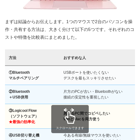
まずは結論からお伝えします。1つのマウスで2台のパソコンを操
作・共有する方法は、大きく分けて以下の5つです。それぞれのコ
ストや特徴を比較表にまとめました。
方法
おすすめな人
①Bluetooth
USBポートを使いたくない
マルチペアリング
デスクを最もスッキリさせたい
②Bluetooth
片方のPCが古い・Bluetoothがない
＋USB併用
接続の安定性を重視したい
③Logicool Flow
異なるPC間でコピペしたい
（ソフトウェア）
WinとMacを両方使う
★最強の効率化
スクロールできます
④USB切り替え機
今ある有線/無線マウスを使いたい