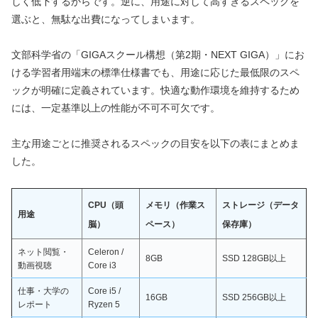
しく低下するからです。逆に、用途に対して高すぎるスペックを
選ぶと、無駄な出費になってしまいます。
文部科学省の「GIGAスクール構想（第2期・NEXT GIGA）」にお
ける学習者用端末の標準仕様書でも、用途に応じた最低限のスペ
ックが明確に定義されています。快適な動作環境を維持するため
には、一定基準以上の性能が不可不可欠です。
主な用途ごとに推奨されるスペックの目安を以下の表にまとめま
した。
CPU（頭
メモリ（作業ス
ストレージ（データ
用途
脳）
ペース）
保存庫）
ネット閲覧・
Celeron /
8GB
SSD 128GB以上
動画視聴
Core i3
仕事・大学の
Core i5 /
16GB
SSD 256GB以上
レポート
Ryzen 5