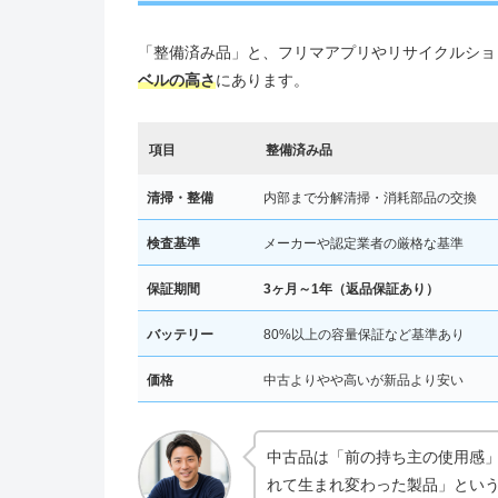
「整備済み品」と、フリマアプリやリサイクルショ
ベルの高さ
にあります。
項目
整備済み品
清掃・整備
内部まで分解清掃・消耗部品の交換
検査基準
メーカーや認定業者の厳格な基準
保証期間
3ヶ月～1年（返品保証あり）
バッテリー
80%以上の容量保証など基準あり
価格
中古よりやや高いが新品より安い
中古品は「前の持ち主の使用感
れて生まれ変わった製品」とい