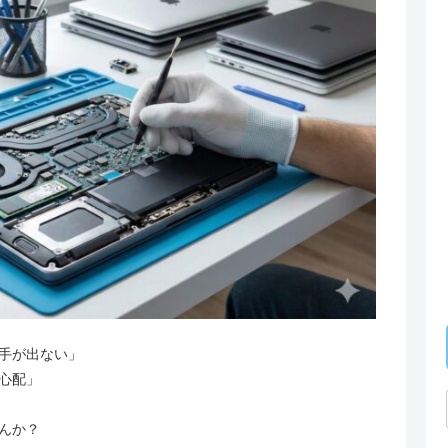
手が出ない」
心配」
んか？