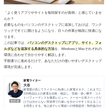
「よく使うアプリやサイトを毎回探すのが面倒」と感じていませ
んか？
必要なものをパソコンのデスクトップに追加しておけば、ワンク
リックですぐに開けるようになり、日々の作業が格段に快適にな
ります。
この記事では、
パソコンのデスクトップにアプリ、サイト、フォ
ルダなどを追加する具体的な方法
を、WindowsとMacそれぞれの
環境に合わせて分かりやすく解説します。
手順通りに進めるだけで、あなただけの使いやすいデスクトップ
環境が完成します。
家電ライター
大谷
家電愛が高じてライターに転身した家電オタク。これまでに
100商品以上の家電を比較・検証し、性能・使い勝手・コス
トパフォーマンスを徹底レビュー。メーカー公表スペックだ
制作者
けでは分からない実使用での違いを分かりやすく伝えること
を得意とする。地上波テレビ番組への情報提供・制作協力の