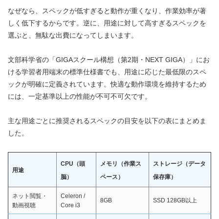
なぜなら、スペックが低すぎると動作が重くなり、作業効率が著
しく低下するからです。逆に、用途に対して高すぎるスペックを
選ぶと、無駄な出費になってしまいます。
文部科学省の「GIGAスクール構想（第2期・NEXT GIGA）」にお
ける学習者用端末の標準仕様書でも、用途に応じた最低限のスペ
ックが明確に定義されています。快適な動作環境を維持するため
には、一定基準以上の性能が不可不可欠です。
主な用途ごとに推奨されるスペックの目安を以下の表にまとめま
した。
CPU（頭
メモリ（作業ス
ストレージ（データ
用途
脳）
ペース）
保存庫）
ネット閲覧・
Celeron /
8GB
SSD 128GB以上
動画視聴
Core i3