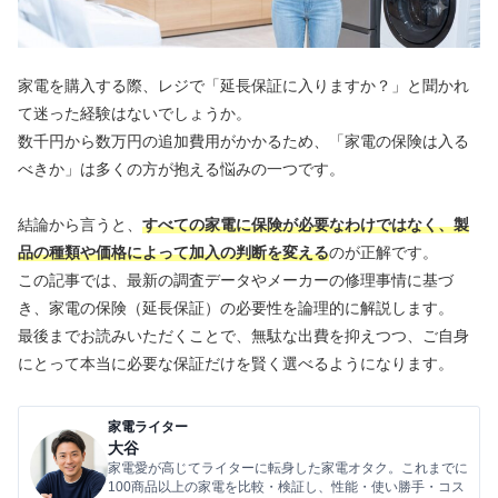
家電を購入する際、レジで「延長保証に入りますか？」と聞かれ
て迷った経験はないでしょうか。
数千円から数万円の追加費用がかかるため、「家電の保険は入る
べきか」は多くの方が抱える悩みの一つです。
結論から言うと、
すべての家電に保険が必要なわけではなく、製
品の種類や価格によって加入の判断を変える
のが正解です。
この記事では、最新の調査データやメーカーの修理事情に基づ
き、家電の保険（延長保証）の必要性を論理的に解説します。
最後までお読みいただくことで、無駄な出費を抑えつつ、ご自身
にとって本当に必要な保証だけを賢く選べるようになります。
家電ライター
大谷
家電愛が高じてライターに転身した家電オタク。これまでに
100商品以上の家電を比較・検証し、性能・使い勝手・コス