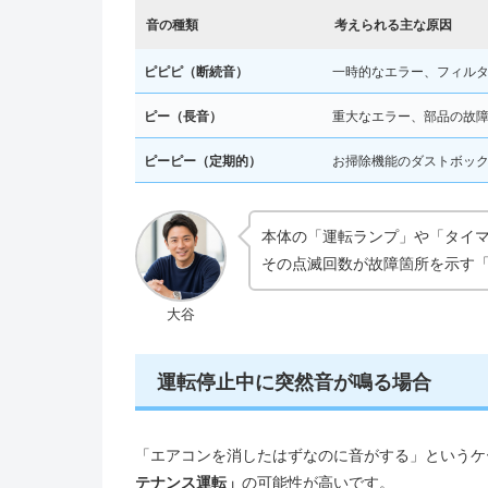
音の種類
考えられる主な原因
ピピピ（断続音）
一時的なエラー、フィル
ピー（長音）
重大なエラー、部品の故
ピーピー（定期的）
お掃除機能のダストボッ
本体の「運転ランプ」や「タイ
その点滅回数が故障箇所を示す
大谷
運転停止中に突然音が鳴る場合
「エアコンを消したはずなのに音がする」というケ
テナンス運転」
の可能性が高いです。