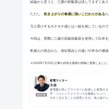
結論から言うと、三菱の炊飯器は決してまずくあり
ただし、
炊き上がりの食感に強いこだわりがある
た
万人受けするモチモチ感とは一線を画しているので
今回は、実際に三菱の高級炊飯器を使用して白米を
私個人の視点から、他社製品との違いや本当の価値
※2026年7
月24
日 記事の内容を最新の情報に更新しました
家電ライター
大谷
家電愛が高じてライターに転身した家電オタ
手・コストパフォーマンスを徹底レビュー。
制作者
やすく伝えることを得意とする。地上波テレ