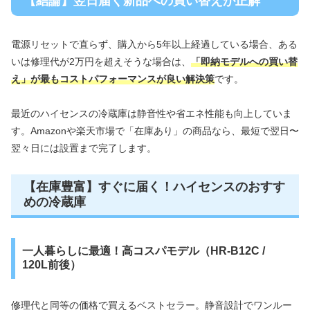
【結論】翌日届く新品への買い替えが正解
電源リセットで直らず、購入から5年以上経過している場合、ある
いは修理代が2万円を超えそうな場合は、
「即納モデルへの買い替
え」が最もコストパフォーマンスが良い解決策
です。
最近のハイセンスの冷蔵庫は静音性や省エネ性能も向上していま
す。Amazonや楽天市場で「在庫あり」の商品なら、最短で翌日〜
翌々日には設置まで完了します。
【在庫豊富】すぐに届く！ハイセンスのおすす
めの冷蔵庫
一人暮らしに最適！高コスパモデル（HR-B12C /
120L前後）
修理代と同等の価格で買えるベストセラー。静音設計でワンルー