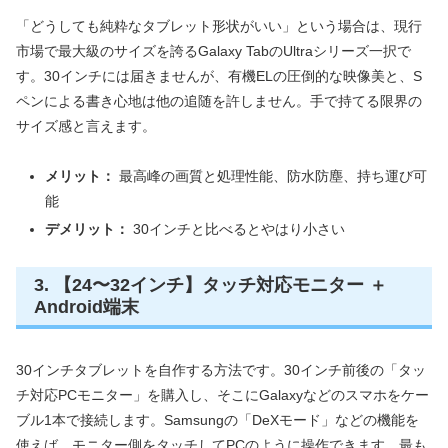
「どうしても純粋なタブレット形状がいい」という場合は、現行
市場で最大級のサイズを誇るGalaxy TabのUltraシリーズ一択で
す。30インチには届きませんが、有機ELの圧倒的な映像美と、S
ペンによる書き心地は他の追随を許しません。手で持てる限界の
サイズ感と言えます。
メリット：
最高峰の画質と処理性能、防水防塵、持ち運び可
能
デメリット：
30インチと比べるとやはり小さい
3. 【24〜32インチ】タッチ対応モニター ＋
Android端末
30インチタブレットを自作する方法です。30インチ前後の「タッ
チ対応PCモニター」を購入し、そこにGalaxyなどのスマホをケー
ブル1本で接続します。Samsungの「DeXモード」などの機能を
使えば、モニター側をタッチしてPCのように操作できます。最も