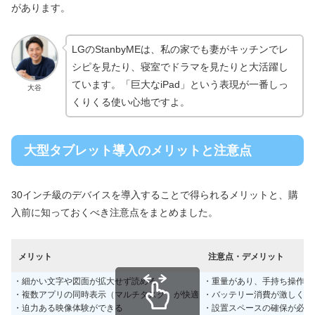
があります。
LGのStanbyMEは、私の家でも妻がキッチンでレ
シピを見たり、寝室でドラマを見たりと大活躍し
ています。「巨大なiPad」という表現が一番しっ
大谷
くりくる使い心地ですよ。
大型タブレット導入のメリットと注意点
30インチ級のデバイスを導入することで得られるメリットと、購
入前に知っておくべき注意点をまとめました。
メリット
注意点・デメリット
・細かい文字や図面が拡大せず読める
・重量があり、手持ち操作は
・複数アプリの同時表示（マルチタスク）が快適
・バッテリー消費が激しく、
・迫力ある映像体験ができる
・設置スペースの確保が必要