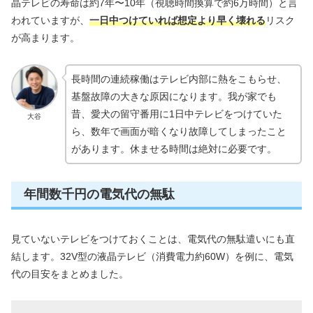
晶テレビの寿命は約7年〜10年（視聴時間換算で約6万時間）と言
われていますが、
一日中つけていれば想定より早く壊れる
リスク
が高まります。
長時間の連続稼働はテレビ内部に熱をこもらせ、
基盤故障の大きな原因になります。我が家でも
昔、愛犬の留守番用に1日中テレビをつけていた
大谷
ら、数年で画面が暗くなり故障してしまったこと
があります。休ませる時間は絶対に必要です。
年間数千円の電気代の無駄
見ていないテレビをつけておくことは、電気代の無駄遣いにも直
結します。32V型の液晶テレビ（消費電力約60W）を例に、電気
代の目安をまとめました。