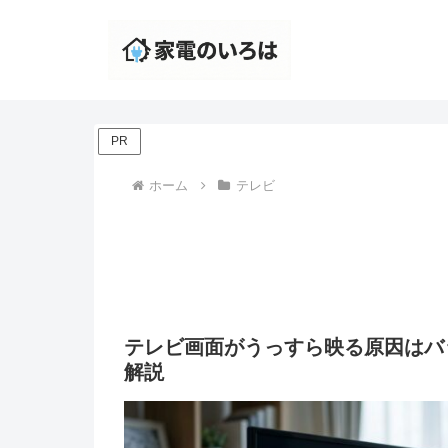
PR
ホーム
テレビ
テレビ画面がうっすら映る原因はバ
解説