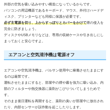
外部の空気を吸い込みやすい構造になっているからです。
パソコンの周辺機器であるキーボード、マウス、外付けハードデ
ィスク、プリンターなども同様に保護が必要です。
必ず主電源を切り、上からすっぽりとカバーをかけて
煙の侵入を
完全に防ぎましょう。
ディスクやUSBメモリなどは、専用の収納ケースや引き出しにし
まっておくと安心ですよ。
エアコンと空気清浄機は電源オフ
エアコンや空気清浄機は、バルサン使用中に稼働させたままにす
るのは厳禁です。
運転させたままにすると、部屋中の煙や霧を強力に吸い込み、内
部のフィルターや熱交換器に薬剤がこびりついてしまうためで
す。
そのまま後日運転を再開すると、薬剤の臭いが部屋中に放出され
たり、内部センサーが誤作動を起こしたりします。