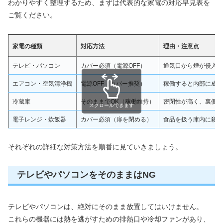
わかりやすく整理するため、まずは代表的な家電の対応早見表を
ご覧ください。
家電の種類
対応方法
理由・注意点
テレビ・パソコン
カバー必須（電源OFF）
通気口から煙が侵入し
エアコン・空気清浄機
電源OFF（カバー推奨）
稼働すると内部に成分
冷蔵庫
そのままでOK（稼働維持）
密閉性が高く、裏側が
スクロールできます
電子レンジ・炊飯器
カバー必須（扉を閉める）
食品を扱う庫内に殺虫
それぞれの詳細な対策方法を順番に見ていきましょう。
テレビやパソコンをそのままはNG
テレビやパソコンは、絶対にそのまま放置してはいけません。
これらの機器には熱を逃がすための排熱口や冷却ファンがあり、