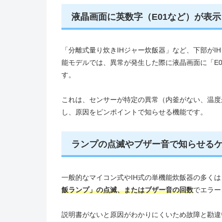
液晶画面に英数字（E01など）が表
「分離式量り炊きIHジャー炊飯器」など、下部がI
能モデルでは、異常が発生した際に液晶画面に「E0
す。
これは、センサーが特定の異常（内釜がない、温度
し、原因をピンポイントで知らせる機能です。
ランプの点滅やブザー音で知らせる
一般的なマイコン式やIH式の単機能炊飯器の多く
飯ランプ」の点滅、またはブザー音の回数
でエラー
説明書がないと原因がわかりにくいため故障と勘違