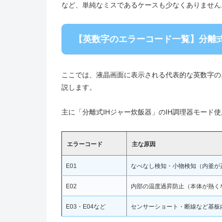
など、単純なミスであるケースも少なくありません
【英数字のエラーコード一覧】分離式
ここでは、液晶画面に表示される代表的な英数字の
説します。
主に「分離式IHジャー炊飯器」のIH調理器モード
エラーコード
主な原因
E01
なべなし検知・小物検知（内釜が
E02
内部の温度過昇防止（本体が熱く
E03・E04など
センサーショート・断線など基板