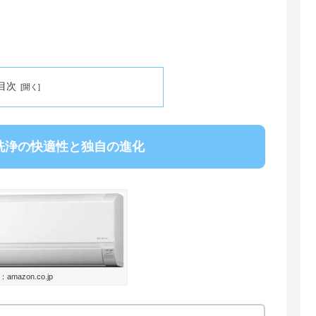
目次
洗浄の快適性と独自の進化
amazon.co.jp