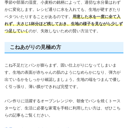
季節や部屋の湿度、小麦粉の銘柄によって、適切な水分量はわず
かに変化します。レシピ通りに水を入れても、生地が硬すぎたり
ベタついたりすることがあるのです。
用意した水を一度に全て入
れず、大さじ1杯分ほど残しておき、生地の様子を見ながら少しず
つ足していく
のが、失敗しないための賢い方法です。
こねあがりの見極め方
こね不足だとパンが膨らまず、固い仕上がりになってしまいま
す。生地の表面が赤ちゃんの肌のようになめらかになり、弾力が
出ているかをしっかり確認しましょう。生地の端をつまんで優し
く引っ張り、薄い膜ができれば完璧です。
パン作りに活躍するオーブンレンジや、朝食でパンを焼くトース
ターなど、生活に必要な家電を手軽に利用したい方は、ぜひこち
らの記事もご覧ください。