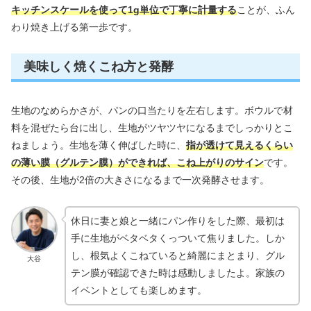
キッチンスケールを使って1g単位で丁寧に計量する
ことが、ふん
わり焼き上げる第一歩です。
美味しく焼くこね方と発酵
生地のなめらかさが、パンの口当たりを左右します。ボウルで材
料を混ぜたら台に出し、生地がツヤツヤになるまでしっかりとこ
ねましょう。生地を薄く伸ばした時に、
指が透けて見えるくらい
の薄い膜（グルテン膜）ができれば、こね上がりのサイン
です。
その後、生地が2倍の大きさになるまで一次発酵させます。
休日に妻と娘と一緒にパン作りをした際、最初は
手に生地がベタベタくっついて焦りました。しか
し、根気よくこねていると綺麗にまとまり、グル
大谷
テン膜が確認できた時は感動しましたよ。家族の
イベントとしても楽しめます。