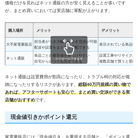
価格だけを見ればネット通販の方が安く見えることが多いです
が、まとめ買いにおいては実店舗に軍配が上がります。
購入場所
メリット
デメリット
担当者がつき大幅な値引き交渉が可能
大手家電量販店
表示されている単品価
配送や設置をまとめて手配できる
単品ごとの最安値を見つけやすい
設置工事やリサイクル
ネット通販
スクロールできます
自宅からいつでも注文できる
複数店舗で買うと受け
ネット通販は設置費用が割高になったり、トラブル時の対応が複
雑になったりするリスクがあります。
総額40万円規模の買い物で
あれば、アフターサポートも安心で、まとめ買い交渉ができる実
店舗がおすすめ
です。
現金値引きかポイント還元
家電量販店には「現金値引き」を重視する店舗と、「ポイント還