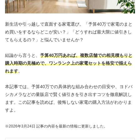
新生活や引っ越しで直面する家電選び。「予算40万で家電のまと
め買いをするならどこが安い？」「どうすれば最大限に値引きし
てもらえるの？」と悩んでいませんか？
結論から言うと、
予算40万円あれば、複数店舗での相見積もりと
購入時期の見極めで、ワンランク上の家電セットを格安で揃えら
れます
。
本記事では、予算40万での具体的な組み合わせの目安や、ヨドバ
シカメラなどの量販店で賢く値引きを引き出すコツを徹底解説し
ます。この記事を読めば、後悔しない家電の購入方法がわかりま
すよ。
※2026年3
月24
日 記事の内容を最新の情報に更新しました。