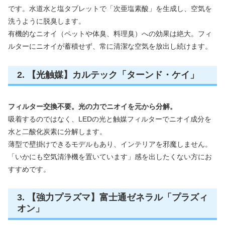
です。水道水と塩タブレットで「次亜塩素酸」を生成し、空気を
洗うように脱臭します。
有機的なニオイ（ペットや体臭、料理臭）への効果は絶大。フィ
ルターにニオイが蓄積せず、常に清潔な空気を放出し続けます。
2. 【光触媒】カルテック「ターンド・ケイ」
フィルター交換不要。光の力でニオイを元から分解。
吸着するのではなく、LEDの光と触媒フィルターでニオイ成分を
水と二酸化炭素に分解します。
薄型で壁掛けできるモデルもあり、インテリアを邪魔しません。
「いかにも空気清浄機を置いています」感を出したくない方にお
すすめです。
3. 【強力プラズマ】富士通ゼネラル「プラズィ
オン」