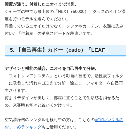
濃度が違う。付着したニオイまで消臭。
シャープの中でも最上位の「NEXT（50000）」クラスのイオン濃
度を持つモデルを選んでください。
浮遊しているニオイだけでなく、ソファやカーテン、衣類に染み
付いた「付着臭」の消臭スピードが段違いです。
5. 【自己再生】カドー（cado）「LEAF」
デザインと機能の融合。ニオイを自己再生で分解。
「フォトクレアシステム」という独自の技術で、活性炭フィルタ
ーに吸着した汚れをLED光で分解・除去し、フィルターを自己再
生させます。
何よりデザインが美しく、部屋に置くことで生活感を消せるた
め、来客時も堂々と置いておけます。
空気清浄機のレンタルを検討中の方は、こちらの
家電レンタルの
おすすめランキング
もご活用ください。