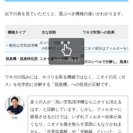
以下の表を見ていただくと、選ぶべき機種の違いがわかります。
機種タイプ
主な役割
ワキガ対策への効果
ホコリ・花粉の除去
△
一般的な空気清浄機
（HEPAフィルター）
（ニオイ成分はフィルターをす
◎
脱臭機・脱臭特化型
ニオイ成分の分解・除去
スクロールできます
（ガスレベルで分解し、無臭化
ワキガの悩みには、ホコリを取る機械ではなく、ニオイの元（ガ
ス）を化学的に分解する「脱臭機」への投資が正解です。
多くの人が「高い空気清浄機ならニオイも消える
はず」と誤解しています。しかし、フィルターに
吸着させるだけでは、いずれフィルター自体が臭
大谷
くなり、ニオイを撒き散らす原因にもなりかねま
せん。「次亜塩素酸」や「光触媒」といった、ニ